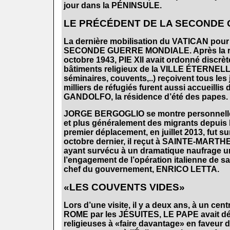
jour dans la PÉNINSULE.
.
LE PRÉCÉDENT DE LA SECONDE
.
La dernière mobilisation du VATICAN pour 
SECONDE GUERRE MONDIALE. Après la rafl
octobre 1943, PIE XII avait ordonné discr
bâtiments religieux de la VILLE ÉTERNELLE
séminaires, couvents,..) reçoivent tous les 
milliers de réfugiés furent aussi accueillis
GANDOLFO, la résidence d’été des papes.
.
JORGE BERGOGLIO se montre personnellem
et plus généralement des migrants depuis l
premier déplacement, en juillet 2013, fut 
octobre dernier, il reçut à SAINTE-MART
ayant survécu à un dramatique naufrage un 
l’engagement de l’opération italienne de
chef du gouvernement, ENRICO LETTA.
.
«LES COUVENTS VIDES»
.
Lors d’une visite, il y a deux ans, à un cent
ROME par les JÉSUITES, LE PAPE avait d
religieuses à «faire davantage» en faveur 