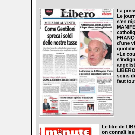
.
La press
Le jou
s'en réj
MANIFES
catholi
FRANÇOI
d’une vi
quotidi
«Le cou
s'indig
angélis
LIBERO (
soins de
faut to
.
Le titre de
LIB
on connaît les