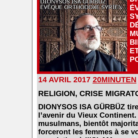
É
SY
DÉ
M
B
E
P
14 AVRIL 2017
20MINUTEN
.
RELIGION, CRISE MIGRAT
.
DIONYSOS ISA GÜRBÜZ tire u
l’avenir du Vieux Continent. 
musulmans, bientôt majorit
forceront les femmes à se voi