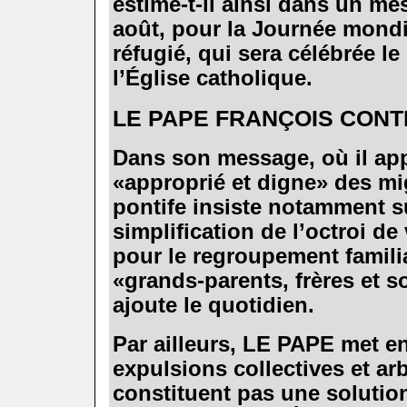
estime-t-il ainsi dans un me
août, pour la Journée mondi
réfugié, qui sera célébrée le
l’Église catholique.
.
LE PAPE FRANÇOIS CONTR
.
Dans son message, où il app
«
approprié et digne» des mi
pontife insiste notamment su
simplification de l’octroi de
pour le regroupement familia
«
grands-parents, frères et s
ajoute le quotidien.
.
Par ailleurs, LE PAPE met e
expulsions collectives et arb
constituent pas une soluti