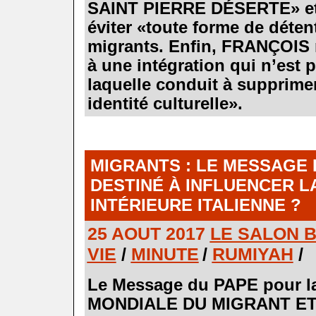
SAINT PIERRE DÉSERTE» et a
éviter
«
toute forme de déten
migrants. Enfin, FRANÇOIS 
à une intégration qui n’est 
laquelle conduit à supprimer
identité culturelle».
.
.
.
MIGRANTS : LE MESSAGE 
DESTINÉ À INFLUENCER L
INTÉRIEURE ITALIENNE ?
25 AOUT 2017
LE SALON 
VIE
/
MINUTE
/
RUMIYAH
/
.
Le Message du PAPE pour 
MONDIALE DU MIGRANT ET 