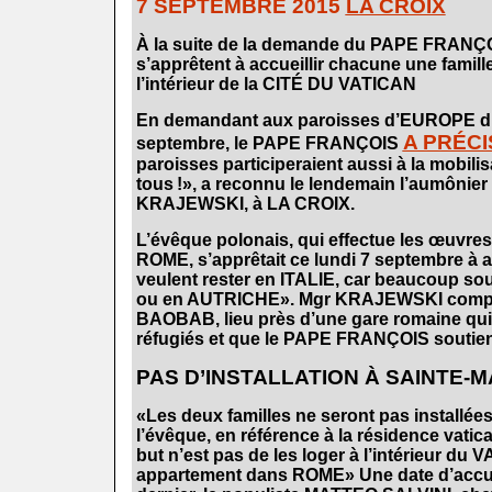
7 SEPTEMBRE 2015
LA CROIX
.
À la suite de la demande du PAPE FRANÇOI
s’apprêtent à accueillir chacune une famille
l’intérieur de la CITÉ DU VATICAN
.
En demandant aux paroisses d’EUROPE d’ac
A PRÉCI
septembre, le PAPE FRANÇOIS
paroisses participeraient aussi à la mobili
tous !», a reconnu le lendemain l’aumôn
KRAJEWSKI, à LA CROIX.
.
L’évêque polonais, qui effectue les œuvre
ROME, s’apprêtait ce lundi 7 septembre à a
veulent rester en ITALIE, car beaucoup s
ou en AUTRICHE». Mgr KRAJEWSKI compt
BAOBAB, lieu près d’une gare romaine qui
réfugiés et que le PAPE FRANÇOIS soutien
.
PAS D’INSTALLATION À SAINTE-
.
«Les deux familles ne seront pas install
l’évêque, en référence à la résidence vati
but n’est pas de les loger à l’intérieur du
appartement dans ROME» Une date d’accueil