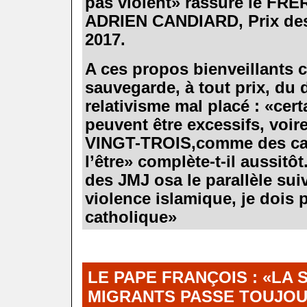
pas violent» rassure le FR
ADRIEN CANDIARD, Prix des l
2017.
.
A ces propos bienveillants
sauvegarde, à tout prix, du 
relativisme mal placé : «ce
peuvent être excessifs, voir
VINGT-TROIS,comme des ca
l’être» complète-t-il aussit
des JMJ osa le parallèle suiv
violence islamique, je dois 
catholique»
.
.
.
LE PAPE FRANÇOIS :
«
LA 
MIGRANTS PASSE TOUJOU