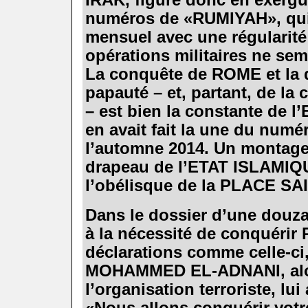
numéros de «RUMIYAH», qui 
mensuel avec une régularit
opérations militaires ne sembl
La conquête de ROME et la d
papauté – et, partant, de la 
– est bien la constante de 
en avait fait la une du num
l’automne 2014. Un montage-
drapeau de l’ETAT ISLAMIQU
l’obélisque de la PLACE SA
.
Dans le dossier d’une douz
à la nécessité de conquérir
déclarations comme celle-c
MOHAMMED EL-ADNANI, alor
l’organisation terroriste, lu
«Nous allons conquérir votr