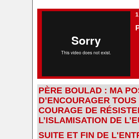
.
1
.
PÈRE BOULAD : MA PO
D’ENCOURAGER TOUS 
COURAGE DE RÉSISTE
L’ISLAMISATION DE L’
.
SUITE ET FIN DE L'EN