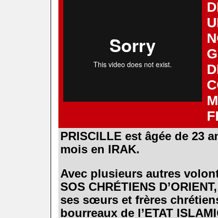
D
U
N
G
D
C
M
F
PRISCILLE est âgée de 23 an
mois en IRAK.
.
Avec plusieurs autres volont
SOS CHRÉTIENS D’ORIENT, e
ses sœurs et frères chrétien
bourreaux de l’ETAT ISLAM