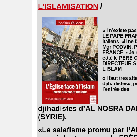
L'ISLAMISATION
/
.
«Il n’existe pa
LE PAPE FRANÇ
Italiens. «Il ne
Mgr PODVIN,
FRANCE. «Je ne
côté le PÈRE
DIRECTEUR S
L’ISLAM
«Il faut très at
djihadistes», 
l’entrée des
djihadistes d’AL NOSRA 
(SYRIE).
.
«Le salafisme promu par l