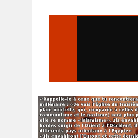
.
.
.
.