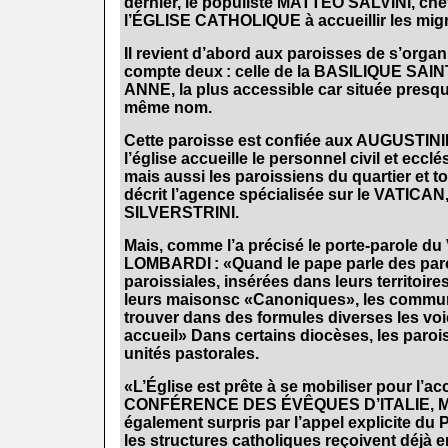
dernier, le populiste MATTEO SALVINI, che
l’ÉGLISE CATHOLIQUE à accueillir les mig
.
Il revient d’abord aux paroisses de s’org
compte deux : celle de la BASILIQUE SAIN
ANNE, la plus accessible car située presqu
même nom.
.
Cette paroisse est confiée aux AUGUSTINIEN
l’église accueille le personnel civil et eccl
mais aussi les paroissiens du quartier et to
décrit l’agence spécialisée sur le VATICAN
SILVERSTRINI.
.
Mais, comme l’a précisé le porte-parole d
LOMBARDI : «Quand le pape parle des paro
paroissiales, insérées dans leurs territoir
leurs maisonsc «Canoniques», les commun
trouver dans des formules diverses les voi
accueil» Dans certains diocèses, les paro
unités pastorales.
.
«L’Église est prête à se mobiliser pour l’
CONFÉRENCE DES ÉVÊQUES D’ITALIE, 
également surpris par l’appel explicite du
les structures catholiques reçoivent déjà 