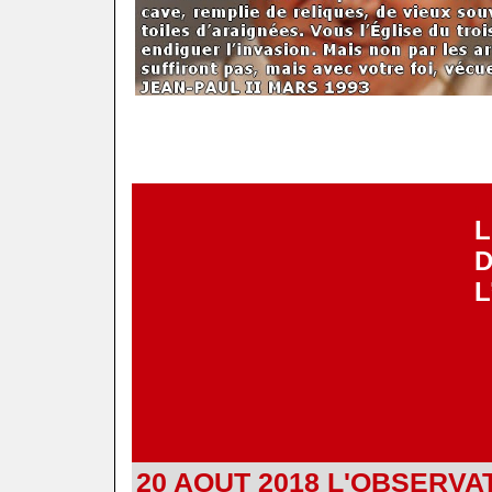
.
.
.
.
.
.
L
D
L
20 AOUT 2018
L'OBSERVA