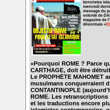
terroristes is
mercredi derni
message du pa
volonté de DA
magazine de l
désormais «
R
.
«Pourquoi ROME ? Parce 
CARTHAGE, doit être détruit
Le PROPHÈTE MAHOMET aurai
musulmans conquerraient d
CONTANTINOPLE (aujourd’h
ROME. Les retranscriptions 
et les traductions encore pl
islamistes contemporains, q