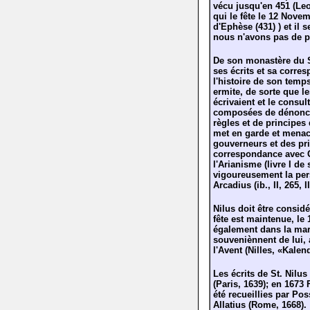
vécu jusqu'en 451 (Leo 
qui le fête le 12 Nove
d'Ephèse (431) ) et il
nous n'avons pas de pr
De son monastère du Si
ses écrits et sa corre
l'histoire de son temp
ermite, de sorte que l
écrivaient et le consu
composées de dénoncia
règles et de principes 
met en garde et menac
gouverneurs et des pri
correspondance avec Ga
l'Arianisme (livre I de 
vigoureusement la per
Arcadius (ib., II, 265, I
Nilus doit être consid
fête est maintenue, le
également dans la mar
souveniènnent de lui, 
l'Avent (Nilles, «Kalen
Les écrits de St. Nilu
(Paris, 1639); en 1673
été recueillies par Pos
Allatius (Rome, 1668).