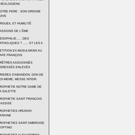
HÉOLOGIENS
OTRE PERE : SON ORIGINE
UIVE
RGUEIL ET HUMILITÉ
ASSIONS DE L'ÂME
EDOPHILIE...... DES
ATHOLIQUES ? ...... ET LES A
ETITION EX-MUSULMANS AU
APE FRANÇOIS
RÊTRES ASSASSINÉS
GRESSÉS ENLEVÉS
RIERES D'ABANDON, DON DE
OI-MEME, MESSE INTERI
ROPHETIE NOTRE DAME DE
A SALETTE
ROPHETIE SAINT FRANCOIS
'ASSISE
ROPHETIES HRUSHIV
KRAINE
ROPHETIES SAINT AMBROISE
'OPTINO
ROPHETIES ALEXANDRINA