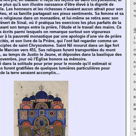
D
e plus qu'à son illustre naissance d'être élevé à la dignité de
le. Les honneurs et les richesses n'avaient aucun attrait pour son
T
eu, et sa famille partageait ses pieux sentiments. Sa femme et sa
V
vie religieuse dans un monastère, et lui-même se retira avec son
ésert de Sinaï, où il pratiqua les exercices les plus parfaits de la
ant son temps entre la prière, l'étude et le travail des mains. Ce
es écrits parmi lesquels on remarque surtout son vigoureux
ur à la pauvreté monastique par une apologie d'une vie de prière
1
 cités, et son livre de la Prière, qui l'ont fait regarder comme un
L
ciples de saint Chrysostome. Saint Nil mourut dans un âge fort
e Marcien vers 451. Ses reliques furent transportées du mont
2
, au temps de Justin le Jeune, et déposées dans la basilique des
N
novembre, jour où l'Église honore sa mémoire.
A
iré dans la solitude pour prier pour le monde qu'il estimait si
V
ns furent gratifiées de quelques lumières particulières pour
de la terre seraient accomplis…
A
A
A
B
B
M
C
P
C
"