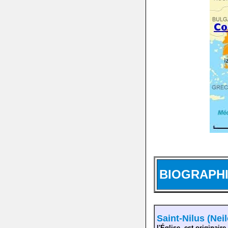
BIOGRAPH
Saint-Nilus (Neil
l'Église, est originair