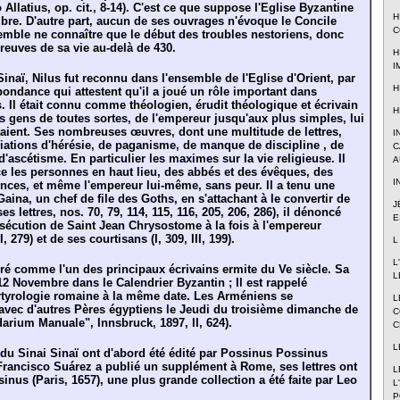
Allatius, op. cit., 8-14). C'est ce que suppose l'Eglise Byzantine
H
mbre. D'autre part, aucun de ses ouvrages n'évoque le Concile
C
 semble ne connaître que le début des troubles nestoriens, donc
euves de sa vie au-delà de 430.
H
I
naï, Nilus fut reconnu dans l'ensemble de l'Eglise d'Orient, par
H
spondance qui attestent qu'il a joué un rôle important dans
s. Il était connu comme théologien, érudit théologique et écrivain
H
es gens de toutes sortes, de l'empereur jusqu'aux plus simples, lui
ltaient. Ses nombreuses œuvres, dont une multitude de lettres,
I
tions d'hérésie, de paganisme, de manque de discipline , de
C
d'ascétisme. En particulier les maximes sur la vie religieuse. Il
A
e les personnes en haut lieu, des abbés et des évêques, des
I
nces, et même l'empereur lui-même, sans peur. Il a tenu une
ina, un chef de file des Goths, en s'attachant à le convertir de
J
ses lettres, nos. 70, 79, 114, 115, 116, 205, 206, 286), il dénoncé
E
sécution de Saint Jean Chrysostome à la fois à l'empereur
II, 279) et de ses courtisans (I, 309, III, 199).
L
L
éré comme l'un des principaux écrivains ermite du Ve siècle. Sa
L
 12 Novembre dans le Calendrier Byzantin ; Il est rappelé
tyrologie romaine à la même date. Les Arméniens se
L
avec d'autres Pères égyptiens le Jeudi du troisième dimanche de
C
darium Manuale", Innsbruck, 1897, II, 624).
C
L
s du Sinai Sinaï ont d'abord été édité par Possinus Possinus
 Francisco Suárez a publié un supplément à Rome, ses lettres ont
L
sinus (Paris, 1657), une plus grande collection a été faite par Leo
L
P