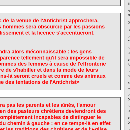
T
N
J
de la venue de l'Antichrist approchera,
O
des hommes sera obscurcie par les passions
P
ilissement et la licence s'accentueront.
P
C
P
dra alors méconnaissable : les gens
P
arence tellement qu'il sera impossible de
P
hommes des femmes à cause de l'effronterie
A
e de s'habiller et dans la mode de leurs
P
ns-là seront cruels et comme des animaux
S
 des tentations de l'Antichrist»
P
L
P
D
a pas les parents et les aînés, l'amour
P
bien des pasteurs chrétiens deviendront des
U
mplètement incapables de distinguer le
P
du chemin à gauche : en ce temps-là en effet
D
et les traditions des chrétiens et de l'Eglise
P