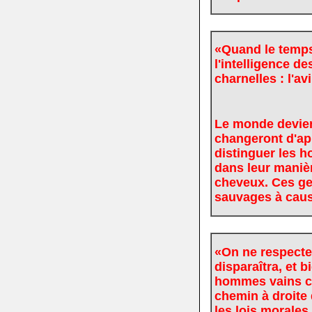
«Quand le temps 
l'intelligence 
charnelles : l'av
Le monde devien
changeront d'app
distinguer les 
dans leur manièr
cheveux. Ces ge
sauvages à cause
«On ne respecter
disparaîtra, et 
hommes vains co
chemin à droite 
les lois morales 