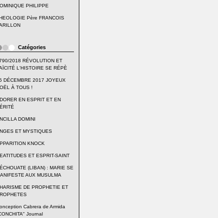
OMINIQUE PHILIPPE
HEOLOGIE Père FRANCOIS
ARILLON
Catégories
790/2018 RÉVOLUTION ET
AÏCITÉ L'HISTOIRE SE RÉPÈ
5 DÉCEMBRE 2017 JOYEUX
OËL À TOUS !
DORER EN ESPRIT ET EN
ÉRITÉ
NCILLA DOMINI
NGES ET MYSTIQUES
PPARITION KNOCK
EATITUDES ET ESPRIT-SAINT
ÉCHOUATE (LIBAN) : MARIE SE
ANIFESTE AUX MUSULMA
HARISME DE PROPHETIE ET
ROPHETES
onception Cabrera de Armida
CONCHITA" Journal