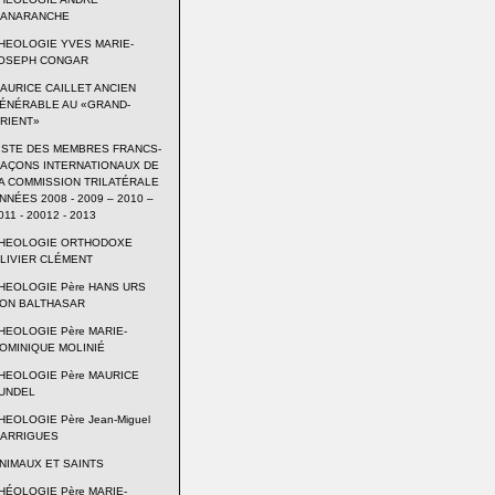
ANARANCHE
HEOLOGIE YVES MARIE-
OSEPH CONGAR
AURICE CAILLET ANCIEN
ÉNÉRABLE AU «GRAND-
RIENT»
ISTE DES MEMBRES FRANCS-
AÇONS INTERNATIONAUX DE
A COMMISSION TRILATÉRALE
NNÉES 2008 - 2009 – 2010 –
011 - 20012 - 2013
HEOLOGIE ORTHODOXE
LIVIER CLÉMENT
HEOLOGIE Père HANS URS
ON BALTHASAR
HEOLOGIE Père MARIE-
OMINIQUE MOLINIÉ
HEOLOGIE Père MAURICE
UNDEL
HEOLOGIE Père Jean-Miguel
ARRIGUES
NIMAUX ET SAINTS
HÉOLOGIE Père MARIE-