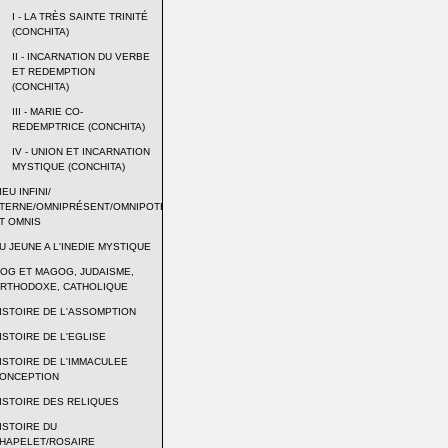
I - LA TRÈS SAINTE TRINITÉ
(CONCHITA)
II - INCARNATION DU VERBE
ET REDEMPTION
(CONCHITA)
III - MARIE CO-
REDEMPTRICE (CONCHITA)
IV - UNION ET INCARNATION
MYSTIQUE (CONCHITA)
IEU INFINI/
TERNE/OMNIPRÉSENT/OMNIPOTENT
T OMNIS
U JEUNE A L'INEDIE MYSTIQUE
OG ET MAGOG, JUDAISME,
RTHODOXE, CATHOLIQUE
ISTOIRE DE L'ASSOMPTION
ISTOIRE DE L'EGLISE
ISTOIRE DE L'IMMACULEE
ONCEPTION
ISTOIRE DES RELIQUES
ISTOIRE DU
HAPELET/ROSAIRE