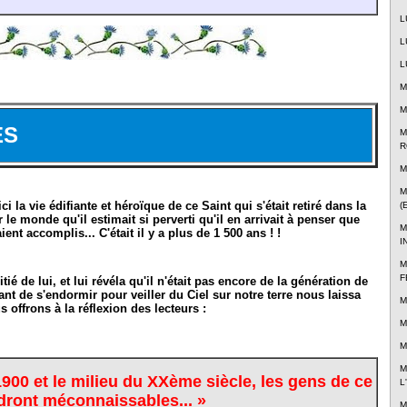
L
L
L
M
M
ES
M
R
M
M
i la vie édifiante et héroïque de ce Saint qui s'était retiré dans la
(
 le monde qu'il estimait si perverti qu'il en arrivait à penser que
M
ient accomplis... C'était il y a plus de 1 500 ans ! !
I
M
F
tié de lui, et lui révéla qu'il n'était pas encore de la génération de
vant de s'endormir pour veiller du Ciel sur notre terre nous laissa
M
 offrons à la réflexion des lecteurs :
M
M
M
900 et le milieu du XXème siècle, les gens de ce
L
dront méconnaissables... »
M