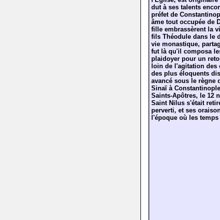
dut à ses talents encor
préfet de Constantinop
âme tout occupée de Di
fille embrassèrent la 
fils Théodule dans le d
vie monastique, partage
fut là qu'il composa l
plaidoyer pour un reto
loin de l'agitation des
des plus éloquents dis
avancé sous le règne d
Sinaï à Constantinople
Saints-Apôtres, le 12 
Saint Nilus s'était ret
perverti, et ses oraiso
l'époque où les temps 