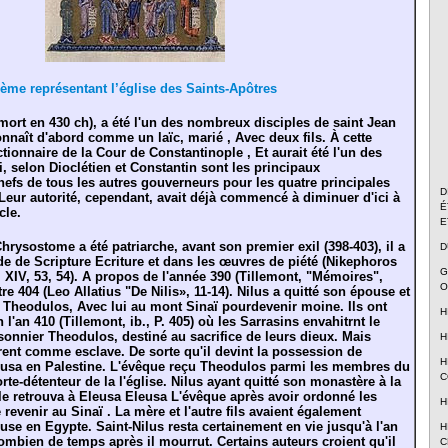
ème représentant l’église des Saints-Apôtres
(mort en 430 ch), a été l'un des nombreux disciples de saint Jean
naît d'abord comme un laïc, marié , Avec deux fils. À cette
ctionnaire de la Cour de Constantinople , Et aurait été l'un des
i, selon Dioclétien et Constantin sont les principaux
chefs de tous les autres gouverneurs pour les quatre principales
D
 Leur autorité, cependant, avait déjà commencé à diminuer d'ici à
É
cle.
E
hrysostome a été patriarche, avant son premier exil (398-403), il a
D
ude de Scripture Ecriture et dans les œuvres de piété (Nikephoros
G
, XIV, 53,
54). A propos de l'année 390 (Tillemont, "Mémoires",
O
tre 404 (Leo Allatius "De Nilis», 11-14). Nilus a quitté son épouse et
re, Theodulos, Avec lui au mont Sinaï pourdevenir moine. Ils ont
H
 l'an 410 (Tillemont, ib., P. 405) où les Sarrasins envahitrnt le
isonnier Theodulos, destiné au sacrifice de leurs dieux. Mais
H
irent comme esclave. De sorte qu'il devint la possession de
H
eusa en Palestine. L'évêque reçu Theodulos parmi les membres du
C
porte-détenteur de la l'église. Nilus ayant quitté son monastère à la
 le retrouva à Eleusa Eleusa L'évêque après avoir ordonné les
H
 revenir au Sinaï . La mère et l'autre fils avaient également
euse en Egypte. Saint-Nilus resta certainement en vie jusqu'à l'an
H
combien de temps après il mourrut. Certains auteurs croient qu'il
C