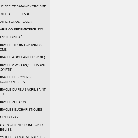
UCIFER ET SATAN-EXORCISME
UTHER ET LE DIABLE
UTHER GNOSTIQUE ?
ARIE CO-REDEMPTRICE ???
ESSIE D'ISRAËL
IRACLE "TROIS FONTAINES"
OME
IRACLE A SOUFANIEH (SYRIE)
IRACLE A WARRAQ EL-HADAR
EGYPTE)
IRACLE DES CORPS
NCORRUPTIBLES
IRACLE DU FEU SACRE/SAINT
EU
IRACLE ZEITOUN
IRACLES EUCHARISTIQUES
ORT DU PAPE
OYEN-ORIENT : POSITION DE
'EGLISE
YSTÈRE DU MAL VU PAR LES