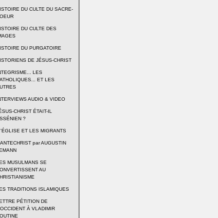
ISTOIRE DU CULTE DU SACRE-
OEUR
ISTOIRE DU CULTE DES
MAGES
ISTOIRE DU PURGATOIRE
ISTORIENS DE JÉSUS-CHRIST
NTEGRISME... LES
ATHOLIQUES... ET LES
UTRES
NTERVIEWS AUDIO & VIDEO
ÉSUS-CHRIST ÉTAIT-IL
SSÉNIEN ?
 'ÉGLISE ET LES MIGRANTS
'ANTECHRIST par AUGUSTIN
EMANN
ES MUSULMANS SE
ONVERTISSENT AU
HRISTIANISME
ES TRADITIONS ISLAMIQUES
ETTRE PÉTITION DE
'OCCIDENT À VLADIMIR
OUTINE