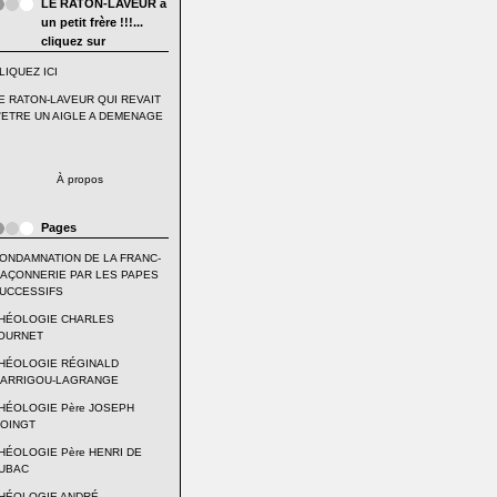
LE RATON-LAVEUR a
un petit frère !!!...
cliquez sur
LIQUEZ ICI
E RATON-LAVEUR QUI REVAIT
'ETRE UN AIGLE A DEMENAGE
À propos
Pages
ONDAMNATION DE LA FRANC-
AÇONNERIE PAR LES PAPES
UCCESSIFS
HÉOLOGIE CHARLES
OURNET
HÉOLOGIE RÉGINALD
ARRIGOU-LAGRANGE
HÉOLOGIE Père JOSEPH
OINGT
HÉOLOGIE Père HENRI DE
UBAC
HÉOLOGIE ANDRÉ