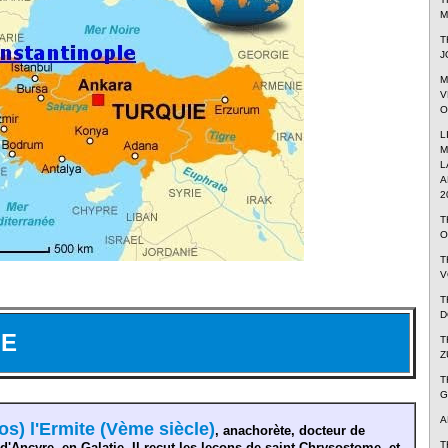
M
T
J
M
V
O
L
M
L
A
2
T
O
T
V
T
D
IE
T
Z
T
G
A
os) l'Ermite (Vème siècle)
, anachorète, docteur de
T
e d'Ancyre, en Galatie. Il reçut les leçons de saint Chrysostome, et