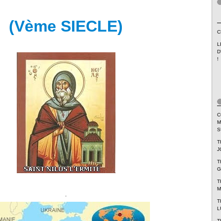
(Vème SIECLE)
C
L
D
!
C
M
S
T
J
T
G
T
M
T
L
T