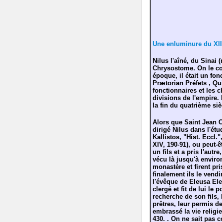
Une enluminure du XII
Nilus l'aîné, du Sinai 
Chrysostome. On le con
époque, il était un fon
Prætorian Préfets , Qu
fonctionnaires et les 
divisions de l'empire.
la fin du quatrième siè
Alors que Saint Jean C
dirigé Nilus dans l'ét
Kallistos, "Hist. Eccl."
XIV, 190-91), ou peut-ê
un fils et a pris l'aut
vécu là jusqu'à environ
monastère et firent pr
finalement ils le vend
l'évêque de Eleusa El
clergé et fit de lui le 
recherche de son fils,
prêtres, leur permis de
embrassé la vie religi
430. . On ne sait pas 