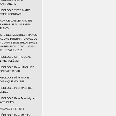
ANARANCHE
HEOLOGIE YVES MARIE-
OSEPH CONGAR
AURICE CAILLET ANCIEN
ÉNÉRABLE AU «GRAND-
RIENT»
ISTE DES MEMBRES FRANCS-
AÇONS INTERNATIONAUX DE
A COMMISSION TRILATÉRALE
NNÉES 2008 - 2009 – 2010 –
011 - 20012 - 2013
HEOLOGIE ORTHODOXE
LIVIER CLÉMENT
HEOLOGIE Père HANS URS
ON BALTHASAR
HEOLOGIE Père MARIE-
OMINIQUE MOLINIÉ
HEOLOGIE Père MAURICE
UNDEL
HEOLOGIE Père Jean-Miguel
ARRIGUES
NIMAUX ET SAINTS
HÉOLOGIE Père MARIE-