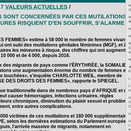
H
17
VALEURS ACTUELLES
/
C
S SONT CONCERNÉES PAR CES MUTILATIONS
H
I
NEURES RISQUENT D’EN SOUFFRIR, S’ALARME
H
H
 FEMMES» estime à 58 000 le nombre de femmes vivant
I
nt subi des mutilations génitales féminines (MGF), et à
C
ires les mineures à risque, des chiffres qui ont augmenté
A
10 000 et de 4 000, depuis 2016.
I
lux des migrants de pays comme l’ÉRYTHRÉE, la SOMALIE e
J
atons une augmentation énorme du nombre de femmes et
E
bles touchées», s’inquiète CHARLOTTE WEIL, membre de
L
E DES DROITS DES FEMMES», rapporte le SPIEGEL.
L
que traditionnelle dans de nombreux pays d’AFRIQUE et du
L
 causer hémorragies, infections urinaires, règles
L
eurs chroniques, diminution du plaisir sexuel et problème
C
ent, entre autres complications.
C
L
0 000 victimes de ces mutilations et 180 000 supplémentaires
E, selon les dernières estimations du Parlement européen,
L
L
puis, l’arrivée massive de migrants, notamment en
P