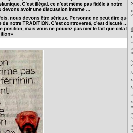
slamique. C’est illégal, ce n’est même pas fidèle à notre
D
devons avoir une discussion interne …
T
V
ois, nous devons être sérieux. Personne ne peut dire que
tie de notre TRADITION. C’est controversé, c’est discuté …
position, mais vous ne pouvez pas nier le fait que cela fait
dition»
1
L
2
N
A
V
A
A
A
B
B
M
C
P
C
"