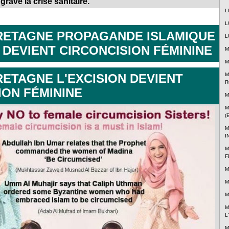
avé la crise sanitaire.
L
L
ETAGNE PROPAGANDE ISLAMIQUE :
L
 DEVIENT CIRCONCISION FÉMININE
M
M
M
ETAGNE L'EXCISION DEVIENT
R
ION FÉMININE
M
M
(
M
I
M
F
M
M
M
M
L
M