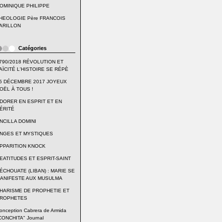
OMINIQUE PHILIPPE
HEOLOGIE Père FRANCOIS
ARILLON
Catégories
790/2018 RÉVOLUTION ET
AÏCITÉ L'HISTOIRE SE RÉPÈ
5 DÉCEMBRE 2017 JOYEUX
OËL À TOUS !
DORER EN ESPRIT ET EN
ÉRITÉ
NCILLA DOMINI
NGES ET MYSTIQUES
PPARITION KNOCK
EATITUDES ET ESPRIT-SAINT
ÉCHOUATE (LIBAN) : MARIE SE
ANIFESTE AUX MUSULMA
HARISME DE PROPHETIE ET
ROPHETES
onception Cabrera de Armida
CONCHITA" Journal