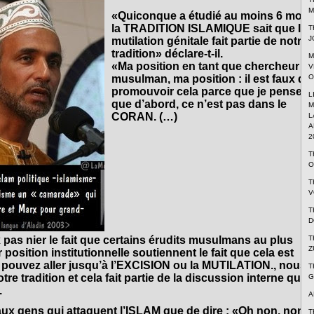
.
M
«Quiconque a étudié au moins 6 mois
la TRADITION ISLAMIQUE sait que la
T
J
mutilation génitale fait partie de notre
tradition» déclare-t-il.
M
«Ma position en tant que chercheur
V
O
musulman, ma position : il est faux de
promouvoir cela parce que je pense
L
que d’abord, ce n’est pas dans le
M
CORAN. (…)
L
A
2
T
O
T
V
T
D
T
x pas nier le fait que certains érudits musulmans au plus
Z
 position institutionnelle soutiennent le fait que cela est
 pouvez aller jusqu’à l’EXCISION ou la MUTILATION., nous
T
re tradition et cela fait partie de la discussion interne que
G
.
A
aux gens qui attaquent l’ISLAM que de dire : «Oh non, non ,
T