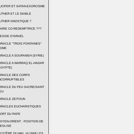
UCIFER ET SATAN-EXORCISME
UTHER ET LE DIABLE
UTHER GNOSTIQUE ?
ARIE CO-REDEMPTRICE ???
ESSIE D'ISRAËL
IRACLE "TROIS FONTAINES"
OME
IRACLE A SOUFANIEH (SYRIE)
IRACLE A WARRAQ EL-HADAR
EGYPTE)
IRACLE DES CORPS
NCORRUPTIBLES
IRACLE DU FEU SACRE/SAINT
EU
IRACLE ZEITOUN
IRACLES EUCHARISTIQUES
ORT DU PAPE
OYEN-ORIENT : POSITION DE
'EGLISE
YSTÈRE DU MAL VU PAR LES