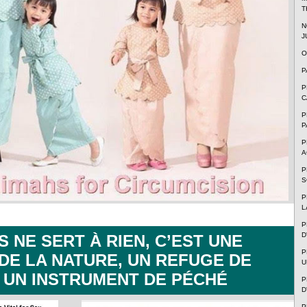
T
N
J
O
P
P
C
P
P
P
A
P
S
P
L
P
D
S NE SERT À RIEN, C’EST UNE
P
DE LA NATURE, UN REFUGE DE
U
 UN INSTRUMENT DE PÉCHÉ
P
D
P