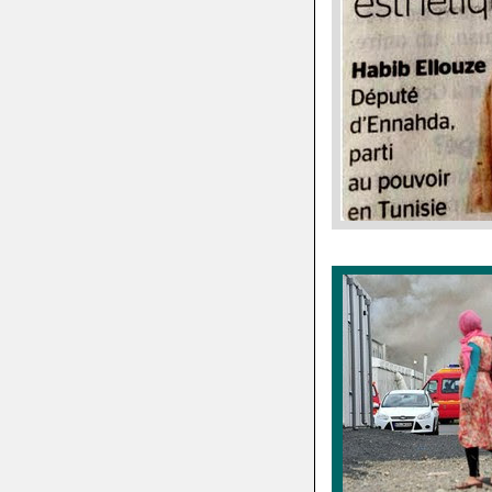
.
.
.