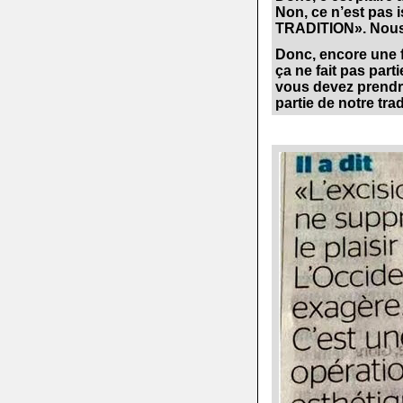
Non, ce n’est pas i
TRADITION». Nous 
.
Donc, encore une f
ça ne fait pas par
vous devez prendre 
partie de notre tra
.
.
.