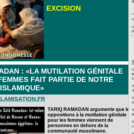
.
EXCISION
C
L
D
!
ADAN : «LA MUTILATION GÉNITALE
C
M
FEMMES FAIT PARTIE DE NOTRE
S
 ISLAMIQUE»
T
J
SLAMISATION.FR
T
G
TARIQ RAMADAN argumente que les
T
oppositions à la mutilation génitale
M
pour les femmes viennent de
T
personnes en dehors de la
L
communauté musulmane.
T