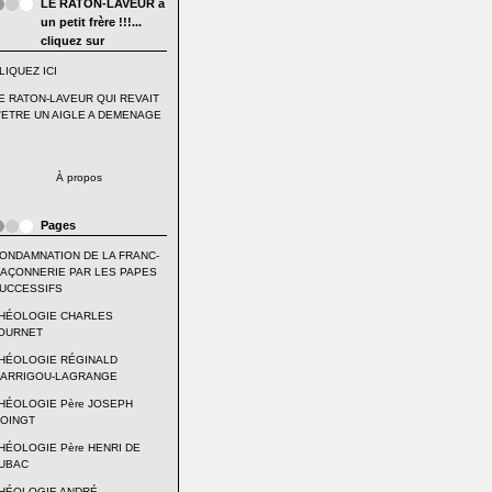
LE RATON-LAVEUR a
un petit frère !!!...
cliquez sur
LIQUEZ ICI
E RATON-LAVEUR QUI REVAIT
'ETRE UN AIGLE A DEMENAGE
À propos
Pages
ONDAMNATION DE LA FRANC-
AÇONNERIE PAR LES PAPES
UCCESSIFS
HÉOLOGIE CHARLES
OURNET
HÉOLOGIE RÉGINALD
ARRIGOU-LAGRANGE
HÉOLOGIE Père JOSEPH
OINGT
HÉOLOGIE Père HENRI DE
UBAC
HÉOLOGIE ANDRÉ