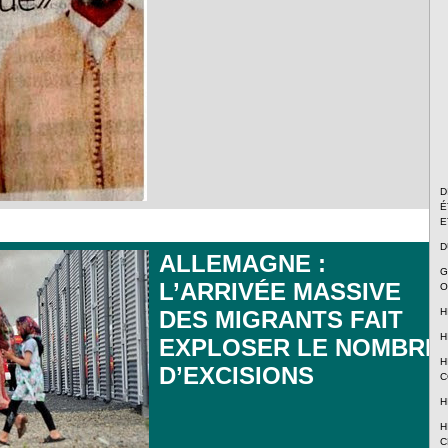
D
É
E
D
ALLEMAGNE :
G
L’ARRIVÉE MASSIVE
O
H
DES MIGRANTS FAIT
H
EXPLOSER LE NOMBRE
H
D’EXCISIONS
C
H
H
C