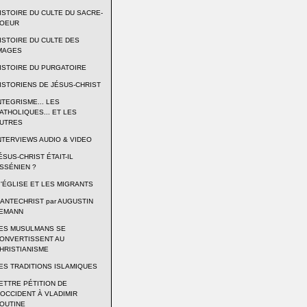
ISTOIRE DU CULTE DU SACRE-
OEUR
ISTOIRE DU CULTE DES
MAGES
ISTOIRE DU PURGATOIRE
ISTORIENS DE JÉSUS-CHRIST
NTEGRISME... LES
ATHOLIQUES... ET LES
UTRES
NTERVIEWS AUDIO & VIDEO
t
ÉSUS-CHRIST ÉTAIT-IL
SSÉNIEN ?
 'ÉGLISE ET LES MIGRANTS
'ANTECHRIST par AUGUSTIN
EMANN
ES MUSULMANS SE
s
ONVERTISSENT AU
HRISTIANISME
ES TRADITIONS ISLAMIQUES
ETTRE PÉTITION DE
'OCCIDENT À VLADIMIR
OUTINE