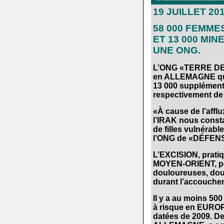
19 JUILLET 20
.
58
000 FEMME
ET 13 000 MI
UNE ONG.
.
L’ONG «TERRE DES
en ALLEMAGNE qui o
13 000 supplémenta
respectivement de 
.
«À cause de l’aff
l’IRAK nous const
de filles vulnéra
l’ONG de «DÉFENS
.
L’EXCISION, prati
MOYEN-ORIENT, peut
douloureuses, doul
durant l’accouchem
.
Il y a au moins 50
à risque en EUROP
datées de 2009. De